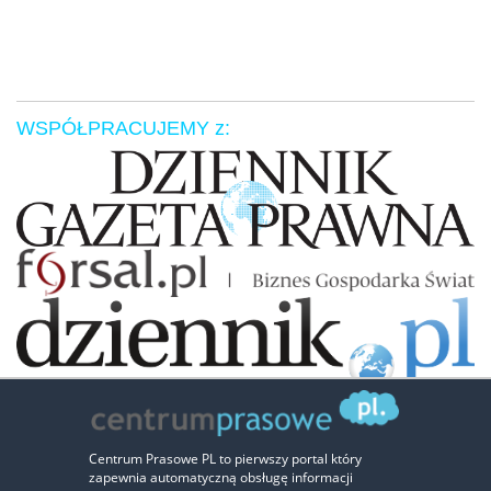
WSPÓŁPRACUJEMY z:
Zaufali nam:
Centrum Prasowe PL to pierwszy portal który
zapewnia automatyczną obsługę informacji