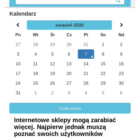
Kalendarz
sierpień 2026
Pn
Wt
Śr
Cz
Pt
So
Nd
27
28
29
30
31
1
2
3
4
5
6
7
8
9
10
11
12
13
14
15
16
17
18
19
20
21
22
23
24
25
26
27
28
29
30
31
1
2
3
4
5
6
Linia czasu
Internetowe sklepy mogą zarabiać
więcej. Najpierw jednak muszą
poznać swoich użytkowników