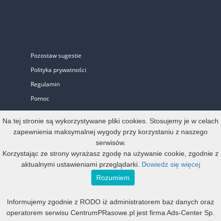
Pozostaw sugestie
Polityka prywatności
Regulamin
Pomoc
Biuro Prasowe
Na tej stronie są wykorzystywane pliki cookies. Stosujemy je w celach
zapewnienia maksymalnej wygody przy korzystaniu z naszego
serwisów.
Oferta
Korzystając ze strony wyrażasz zgodę na używanie cookie, zgodnie z
aktualnymi ustawieniami przeglądarki.
Dowiedz się więcej
Start-up i Mikro firma
Rozumiem
Konto oficjalne
Informujemy zgodnie z RODO iż administratorem baz danych oraz
Małe, średnie i duże
operatorem serwisu CentrumPRasowe.pl jest firma Ads-Center Sp.
Mała agencja PR